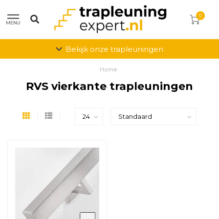
0
MENU
Bekijk onze trapleuningen
Home
RVS vierkante trapleuningen