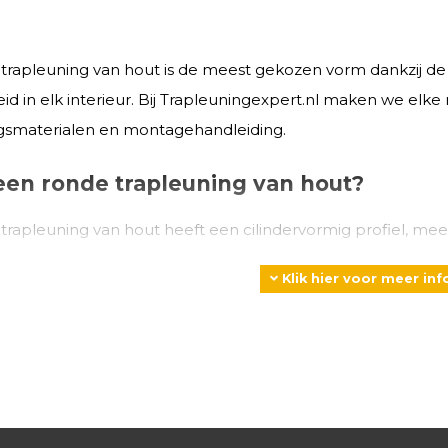
trapleuning van hout is de meest gekozen vorm dankzij de c
heid in elk interieur. Bij Trapleuningexpert.nl maken we el
gsmaterialen en montagehandleiding.
een ronde trapleuning van hout?
trapleuning van hout heeft een cilindervormig profiel, m
 de hand en voldoet aan de meeste bouwkundige richtlijnen
Klik hier voor meer in
terieurs.
 kiezen voor een ronde houten traple
onde
houten trapleuning
kies je voor comfort en een warme, n
ort
: de ronde vorm ligt natuurlijk in de hand en is prettig v