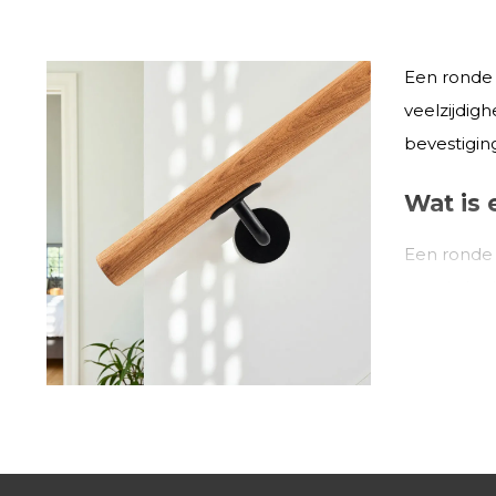
Een ronde 
veelzijdig
bevestigin
Wat is 
Een ronde 
prettig in
klassieke in
Waarom
Met een r
Comf