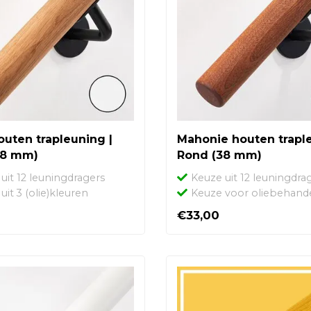
outen trapleuning |
Mahonie houten traple
38 mm)
Rond (38 mm)
uit 12 leuningdragers
Keuze uit 12 leuningdra
uit 3 (olie)kleuren
Keuze voor oliebehand
€33,00