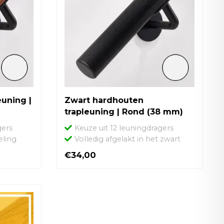
uning |
Zwart hardhouten
trapleuning | Rond (38 mm)
gers
Keuze uit 12 leuningdragers
eling
Volledig afgelakt in het zwart
€34,00