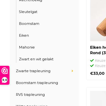
Sleutelgat
Boomstam
Eiken
Mahonie
Eiken h
Rond (
Zwart en wit gelakt
Keuze 
Keuze 
Zwarte trapleuning
€33,00
9,6
Boomstam trapleuning
RVS trapleuning