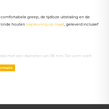
omfortabele greep, de tijdloze uitstraling en de
ke ronde houten
trapleuning op maat
, geleverd inclusief
eestal met een diameter van 38 mm. De vorm voelt
. Deze trapleuningen passen zowel in moderne als in
formatie
uning?
atuurlijke uitstraling die overal past:
oor dagelijks gebruik.