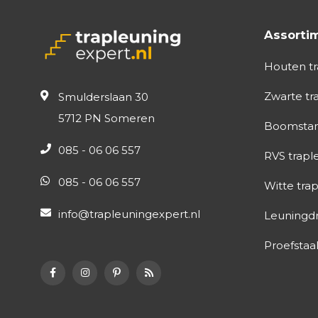
Uitst
Veili
Assorti
Duur
Houten tr
Ben je nie
Zwarte tr
Smulderslaan 30
strakke, ei
5712 PN Someren
Boomstam
grip en spe
085 - 06 06 557
natuurlijke
RVS trapl
houtsoort
085 - 06 06 557
Witte tra
gelakte tr
info@trapleuningexpert.nl
Leuningd
Houtso
Proefstaal
Bij Traple
Eike