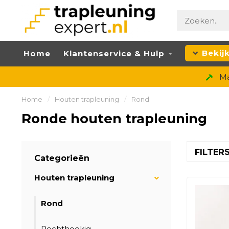
Bekij
Home
Klantenservice & Hulp
Ma
Home
/
Houten trapleuning
/
Rond
Ronde houten trapleuning
FILTER
Categorieën
Houten trapleuning
Rond
Rechthoekig