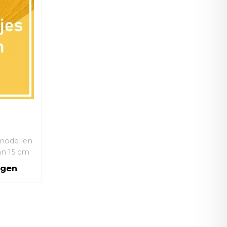
 modellen
an 15 cm
agen