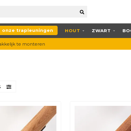
k onze trapleuningen
HOUT
ZWART
BO
kkelijk te monteren
S