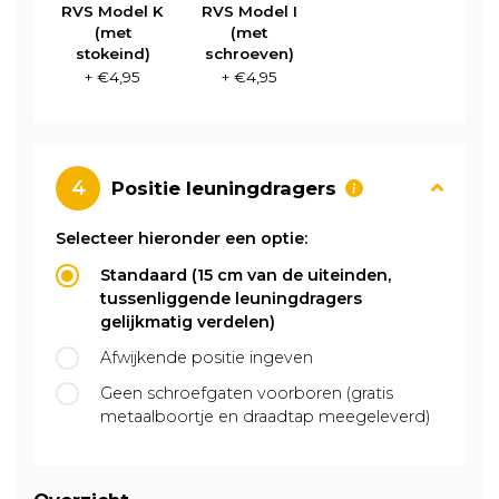
RVS Model K
RVS Model I
(met
(met
stokeind)
schroeven)
+ €4,95
+ €4,95
4
Positie leuningdragers
Selecteer hieronder een optie:
Standaard (15 cm van de uiteinden,
tussenliggende leuningdragers
gelijkmatig verdelen)
Afwijkende positie ingeven
Geen schroefgaten voorboren (gratis
metaalboortje en draadtap meegeleverd)