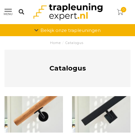
0
MENU
Bekijk onze trapleuningen
Home
/
Catalogus
Catalogus