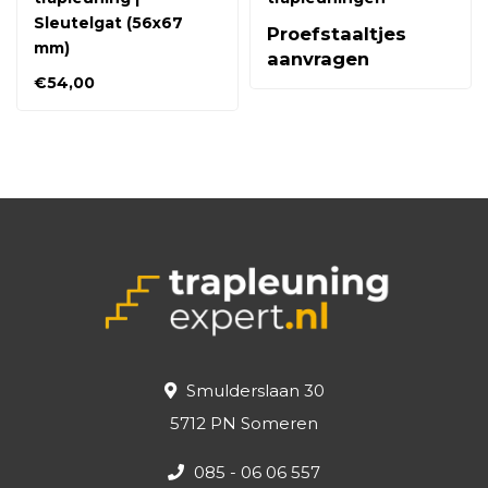
Sleutelgat (56x67
Proefstaaltjes
mm)
aanvragen
€54,00
Smulderslaan 30
5712 PN Someren
085 - 06 06 557