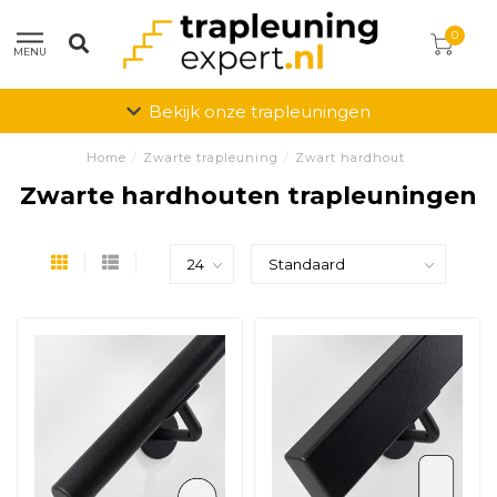
0
MENU
Bekijk onze trapleuningen
Home
/
Zwarte trapleuning
/
Zwart hardhout
Zwarte hardhouten trapleuningen