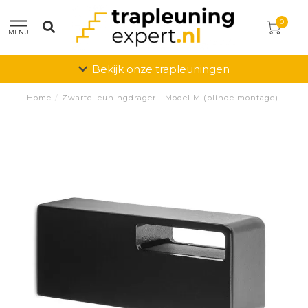
0
MENU
Bekijk onze trapleuningen
Home
/
Zwarte leuningdrager - Model M (blinde montage)