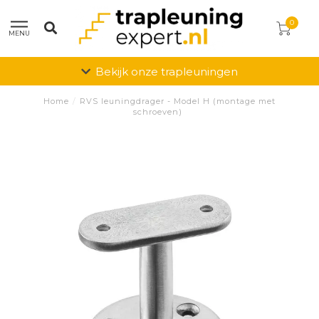
0
MENU
Bekijk onze trapleuningen
Home
/
RVS leuningdrager - Model H (montage met
schroeven)