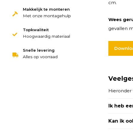
cm.
Makkelijk te monteren
Met onze montagehulp
Wees geru
gevallen m
Topkwaliteit
Hoogwaardig materiaal
Downloa
Snelle levering
Alles op voorraad
Veelge
Hieronder 
Ik heb ee
Kan ik o