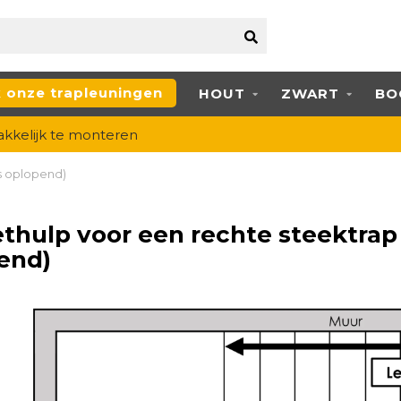
k onze trapleuningen
HOUT
ZWART
BO
kkelijk te monteren
s oplopend)
thulp voor een rechte steektrap
end)