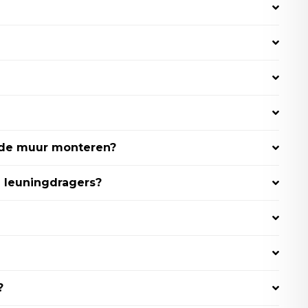
n de muur monteren?
e leuningdragers?
?