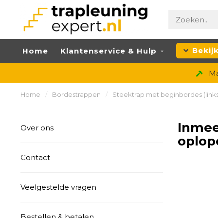
Bekij
Home
Klantenservice & Hulp
Ma
Home
/
Bordestrappen
/
Steektrap met beginbordes (link
Inmee
Over ons
oplop
Contact
Veelgestelde vragen
Bestellen & betalen