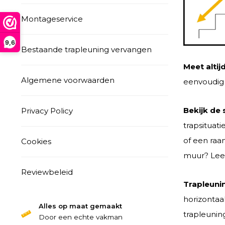
Montageservice
9,6
Bestaande trapleuning vervangen
Meet al
tij
Algemene voorwaarden
eenvoudig 
Bekijk de 
Privacy Policy
trapsituat
of een raa
Cookies
muur? Lees
Reviewbeleid
Trapleunin
horizontaal
Alles op maat gemaakt
trapleunin
Door een echte vakman