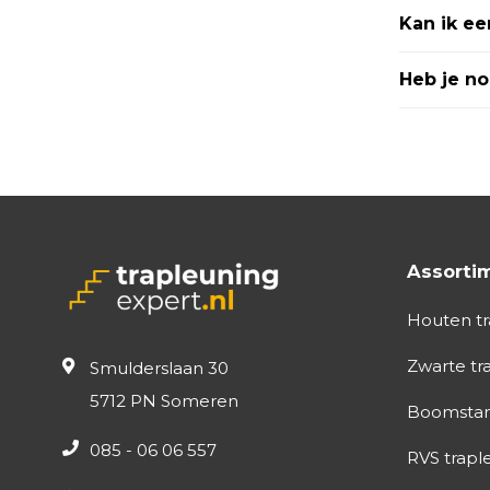
Kan ik ee
Heb je n
Assorti
Houten tr
Zwarte tr
Smulderslaan 30
5712 PN Someren
Boomstam
085 - 06 06 557
RVS trapl