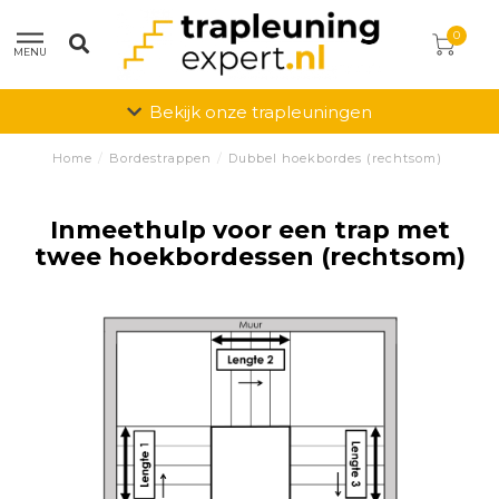
0
MENU
Bekijk onze trapleuningen
Home
/
Bordestrappen
/
Dubbel hoekbordes (rechtsom)
Inmeethulp voor een trap met
twee hoekbordessen (rechtsom)