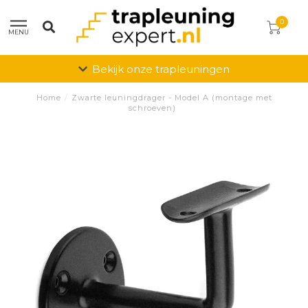
0
MENU
Bekijk onze trapleuningen
Home
/
Zwarte leuningdrager - Model A (montage met
schroeven)