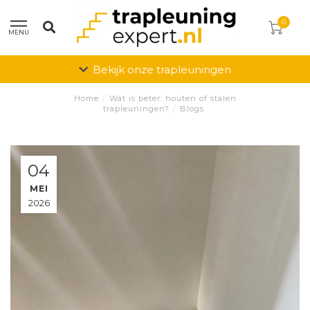
0
MENU
Bekijk onze trapleuningen
Home
/
Wat is beter: houten of stalen
trapleuningen?
/
Blogs
04
MEI
2026