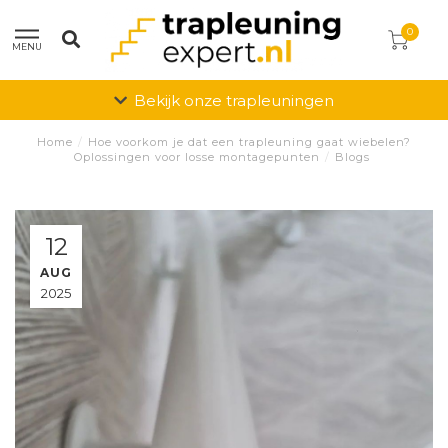
0
MENU
Bekijk onze trapleuningen
Home
/
Hoe voorkom je dat een trapleuning gaat wiebelen?
Oplossingen voor losse montagepunten
/
Blogs
12
AUG
2025